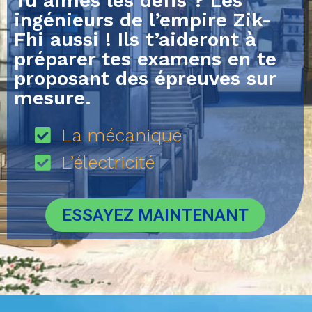
Tu aimes les défis ? Les
ingénieurs de l’empire Zik-
Fhi aussi ! Ils t’aideront à
préparer tes examens en te
proposant des épreuves sur
mesure.
La mécanique
L’électricité
ESSAYEZ MAINTENANT