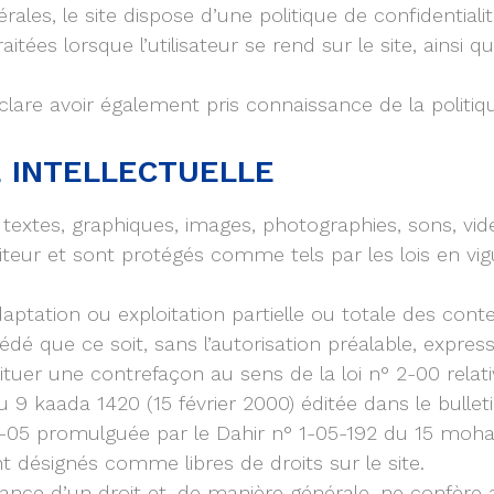
les, le site dispose d’une politique de confidentialit
tées lorsque l’utilisateur se rend sur le site, ainsi 
 déclare avoir également pris connaissance de la polit
É INTELLECTUELLE
s textes, graphiques, images, photographies, sons, vid
iteur et sont protégés comme tels par les lois en vigu
daptation ou exploitation partielle ou totale des co
dé que ce soit, sans l’autorisation préalable, expresse
tituer une contrefaçon au sens de la loi n° 2-00 relati
kaada 1420 (15 février 2000) éditée dans le bulletin of
4-05 promulguée par le Dahir n° 1-05-192 du 15 mohar
 désignés comme libres de droits sur le site.
ance d’un droit et, de manière générale, ne confère a