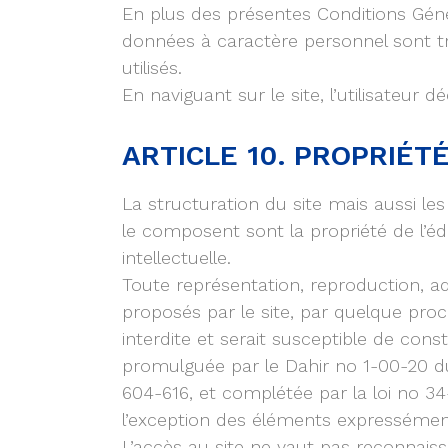
En plus des présentes Conditions Généra
données à caractère personnel sont trai
utilisés.
En naviguant sur le site, l’utilisateur
ARTICLE 10. PROPRIÉT
La structuration du site mais aussi le
le composent sont la propriété de l’éd
intellectuelle.
Toute représentation, reproduction, a
proposés par le site, par quelque procé
interdite et serait susceptible de cons
promulguée par le Dahir no 1-00-20 du 9 
604-616, et complétée par la loi no 3
l’exception des éléments expressément
L’accès au site ne vaut pas reconnaiss