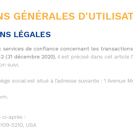
S GÉNÉRALES D'UTILISAT
ONS LÉGALES
aux services de confiance concernant les transactio
42 (31 décembre 2020)
, il est précisé dans cet article
n suivi.
ge social est situé à l’adresse suivante : 1 Avenue
com.
:
 ci-après :
8109-5210, USA