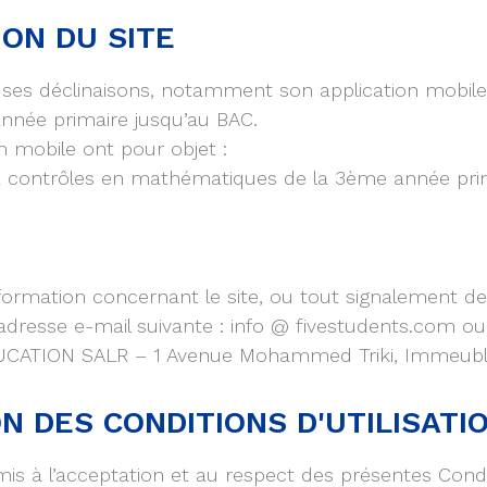
ION DU SITE
ses déclinaisons, notamment son application mobile ci
année primaire jusqu’au BAC.
on mobile ont pour objet :
ux contrôles en mathématiques de la 3ème année prim
mation concernant le site, ou tout signalement de co
 à l’adresse e-mail suivante : info @ fivestudents.co
UCATION SALR – 1 Avenue Mohammed Triki, Immeuble 
ON DES CONDITIONS D'UTILISATI
oumis à l’acceptation et au respect des présentes Condi