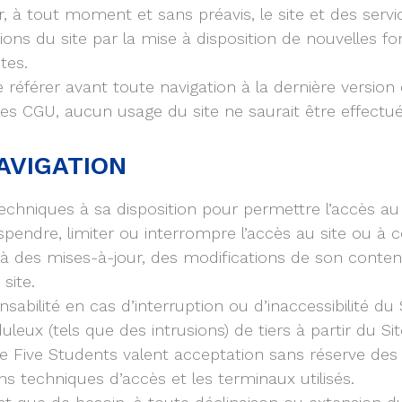
er, à tout moment et sans préavis, le site et des serv
s du site par la mise à disposition de nouvelles fon
tes.
e se référer avant toute navigation à la dernière vers
es CGU, aucun usage du site ne saurait être effectué p
NAVIGATION
chniques à sa disposition pour permettre l’accès au si
dre, limiter ou interrompre l’accès au site ou à ce
r à des mises-à-jour, des modifications de son conten
site.
onsabilité en cas d’interruption ou d’inaccessibilité 
eux (tels que des intrusions) de tiers à partir du Sit
ite Five Students valent acceptation sans réserve de
ns techniques d’accès et les terminaux utilisés.