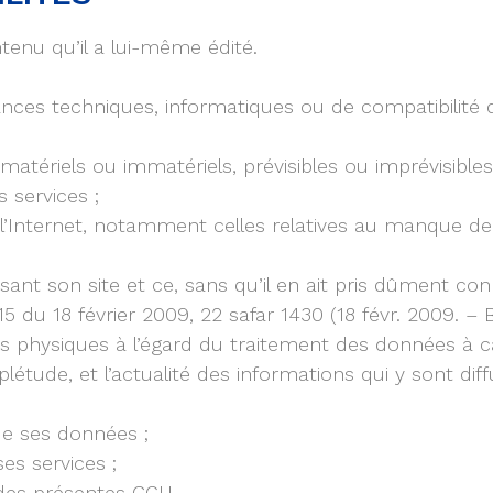
tenu qu’il a lui-même édité.
nces techniques, informatiques ou de compatibilité du
tériels ou immatériels, prévisibles ou imprévisibles r
s services ;
 l’Internet, notamment celles relatives au manque de f
ilisant son site et ce, sans qu’il en ait pris dûment c
5 du 18 février 2009, 22 safar 1430 (18 févr. 2009. 
 physiques à l’égard du traitement des données à cara
plétude, et l’actualité des informations qui y sont dif
de ses données ;
 ses services ;
it des présentes CGU.